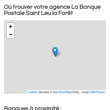
Où trouver votre agence La Banque
Postale Saint Leu la Forêt
+
−
Leaflet
| données ©
OpenStreetMap
/ODbL - rendu
OSM France
Banques à proximité :