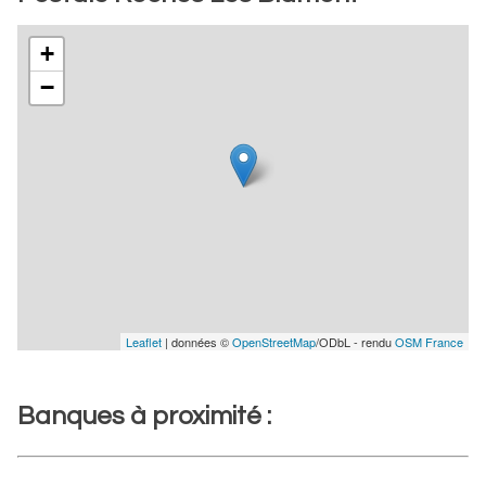
+
−
Leaflet
| données ©
OpenStreetMap
/ODbL - rendu
OSM France
Banques à proximité :