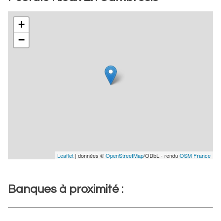
+
−
Leaflet
| données ©
OpenStreetMap
/ODbL - rendu
OSM France
Banques à proximité :