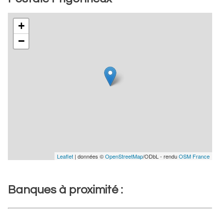
+
−
Leaflet
| données ©
OpenStreetMap
/ODbL - rendu
OSM France
Banques à proximité :