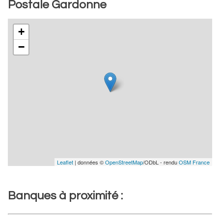
Postale Gardonne
+
−
Leaflet
| données ©
OpenStreetMap
/ODbL - rendu
OSM France
Banques à proximité :