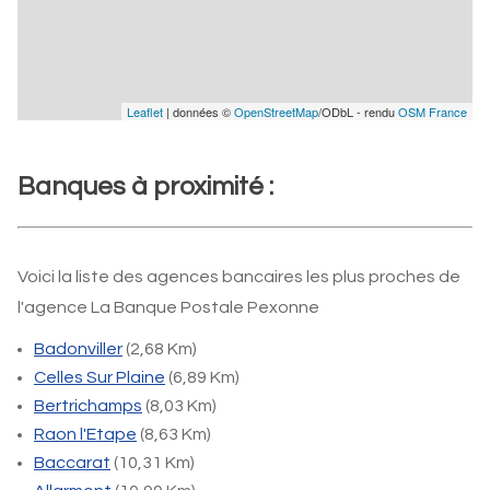
Leaflet
| données ©
OpenStreetMap
/ODbL - rendu
OSM France
Banques à proximité :
Voici la liste des agences bancaires les plus proches de
l'agence La Banque Postale Pexonne
Badonviller
(2,68 Km)
Celles Sur Plaine
(6,89 Km)
Bertrichamps
(8,03 Km)
Raon l'Etape
(8,63 Km)
Baccarat
(10,31 Km)