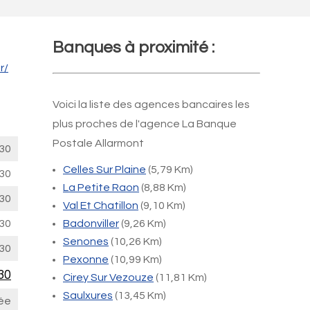
Banques à proximité :
r/
Voici la liste des agences bancaires les
plus proches de l'agence La Banque
Postale Allarmont
30
Celles Sur Plaine
(5,79 Km)
30
La Petite Raon
(8,88 Km)
30
Val Et Chatillon
(9,10 Km)
30
Badonviller
(9,26 Km)
Senones
(10,26 Km)
30
Pexonne
(10,99 Km)
30
Cirey Sur Vezouze
(11,81 Km)
Saulxures
(13,45 Km)
ée