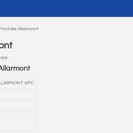
Postale Allarmont
ont
mée.
Allarmont
 ALLARMONT APC