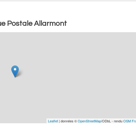
e Postale Allarmont
Leaflet
| données ©
OpenStreetMap
/ODbL - rendu
OSM Fr