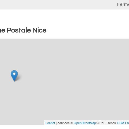
Ferm
e Postale Nice
Leaflet
| données ©
OpenStreetMap
/ODbL - rendu
OSM Fr