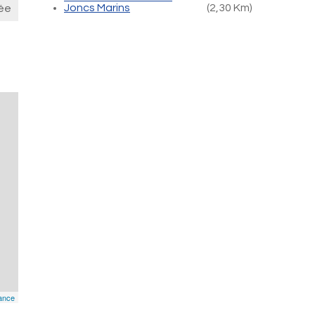
Joncs Marins
(2,30 Km)
ée
ance