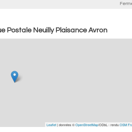
Ferm
 Postale Neuilly Plaisance Avron
Leaflet
| données ©
OpenStreetMap
/ODbL - rendu
OSM Fr