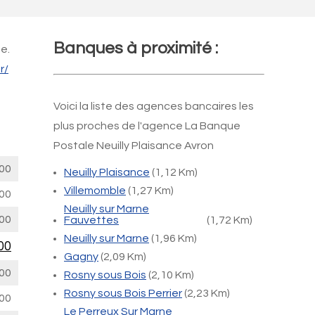
Banques à proximité :
e.
r/
Voici la liste des agences bancaires les
plus proches de l'agence La Banque
Postale Neuilly Plaisance Avron
00
Neuilly Plaisance
(1,12 Km)
Villemomble
(1,27 Km)
00
Neuilly sur Marne
00
Fauvettes
(1,72 Km)
Neuilly sur Marne
(1,96 Km)
00
Gagny
(2,09 Km)
00
Rosny sous Bois
(2,10 Km)
Rosny sous Bois Perrier
(2,23 Km)
00
Le Perreux Sur Marne