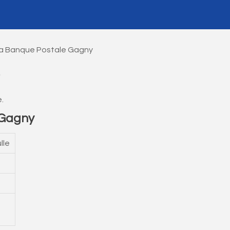
a Banque Postale Gagny
.
 Gagny
lle