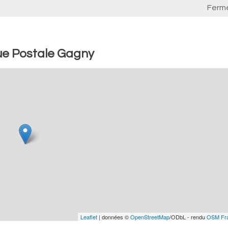
Ferm
ue Postale Gagny
Leaflet
| données ©
OpenStreetMap
/ODbL - rendu
OSM Fr