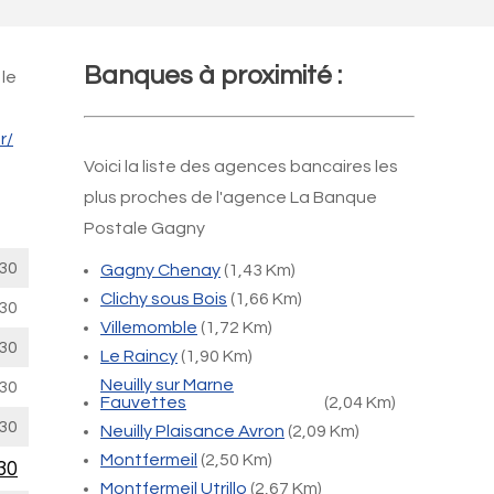
Banques à proximité :
 le
r/
Voici la liste des agences bancaires les
plus proches de l'agence La Banque
Postale Gagny
30
Gagny Chenay
(1,43 Km)
Clichy sous Bois
(1,66 Km)
30
Villemomble
(1,72 Km)
30
Le Raincy
(1,90 Km)
Neuilly sur Marne
30
Fauvettes
(2,04 Km)
30
Neuilly Plaisance Avron
(2,09 Km)
Montfermeil
(2,50 Km)
30
Montfermeil Utrillo
(2,67 Km)