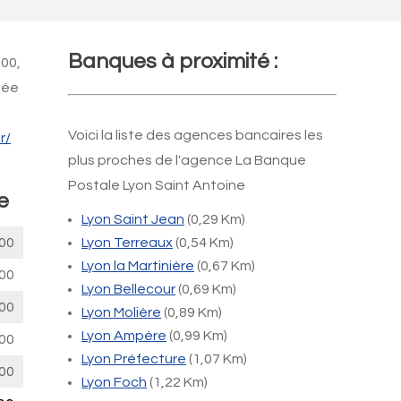
Banques à proximité :
h00,
mée
Voici la liste des agences bancaires les
r/
plus proches de l'agence La Banque
Postale Lyon Saint Antoine
e
Lyon Saint Jean
(0,29 Km)
00
Lyon Terreaux
(0,54 Km)
Lyon la Martinière
(0,67 Km)
00
Lyon Bellecour
(0,69 Km)
00
Lyon Molière
(0,89 Km)
Lyon Ampère
(0,99 Km)
00
Lyon Préfecture
(1,07 Km)
00
Lyon Foch
(1,22 Km)