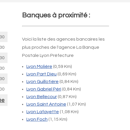
Banques à proximité :
30
Voici la liste des agences bancaires les
30
plus proches de l'agence La Banque
Postale Lyon Préfecture
30
Lyon Molière
(0,59 Km)
30
Lyon Part Dieu
(0,69 Km)
30
Lyon Guillotière
(0,84 Km)
00
Lyon Gabriel Péri
(0,84 Km)
Lyon Bellecour
(0,87 Km)
ée
Lyon Saint Antoine
(1,07 Km)
Lyon Lafayette
(1,08 Km)
Lyon Foch
(1,15 Km)