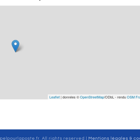
Leaflet
| données ©
OpenStreetMap
/ODbL - rendu
OSM Fr
pelpourlaposte.fr. All rights reserved |
Mentions légales & co