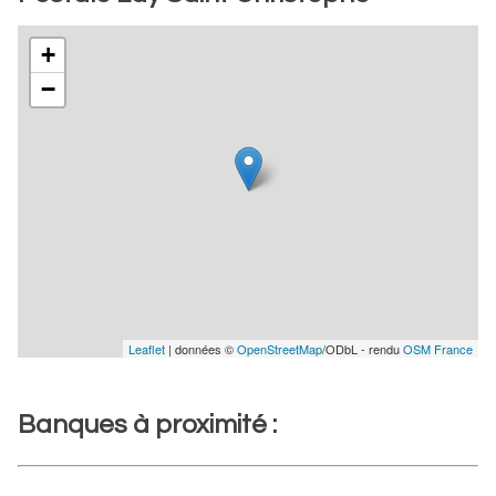
+
−
Leaflet
| données ©
OpenStreetMap
/ODbL - rendu
OSM France
Banques à proximité :