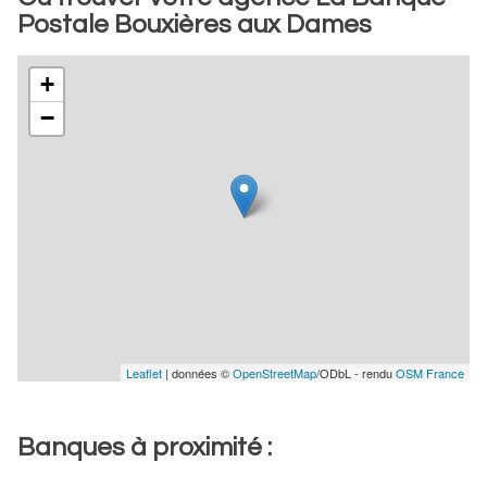
Postale Bouxières aux Dames
+
−
Leaflet
| données ©
OpenStreetMap
/ODbL - rendu
OSM France
Banques à proximité :