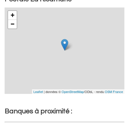
+
−
Leaflet
| données ©
OpenStreetMap
/ODbL - rendu
OSM France
Banques à proximité :