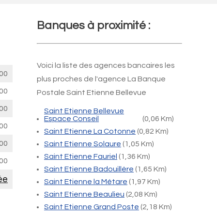
Banques à proximité :
Voici la liste des agences bancaires les
00
plus proches de l'agence La Banque
00
Postale Saint Etienne Bellevue
00
Saint Etienne Bellevue
Espace Conseil
(0,06 Km)
00
Saint Etienne La Cotonne
(0,82 Km)
00
Saint Etienne Solaure
(1,05 Km)
Saint Etienne Fauriel
(1,36 Km)
00
Saint Etienne Badouillère
(1,65 Km)
ée
Saint Etienne la Métare
(1,97 Km)
Saint Etienne Beaulieu
(2,08 Km)
Saint Etienne Grand Poste
(2,18 Km)