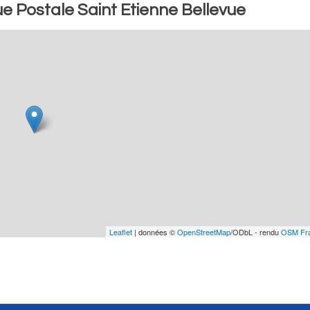
e Postale Saint Etienne Bellevue
Leaflet
| données ©
OpenStreetMap
/ODbL - rendu
OSM Fr