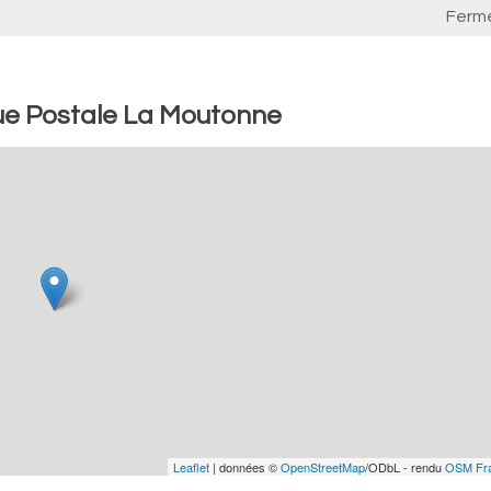
Ferm
ue Postale La Moutonne
Leaflet
| données ©
OpenStreetMap
/ODbL - rendu
OSM Fr