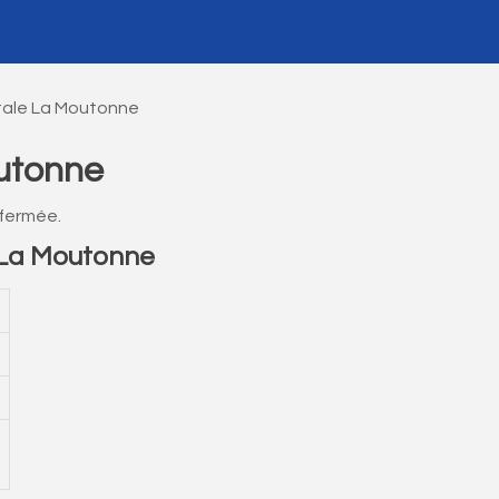
tale La Moutonne
utonne
fermée.
 La Moutonne