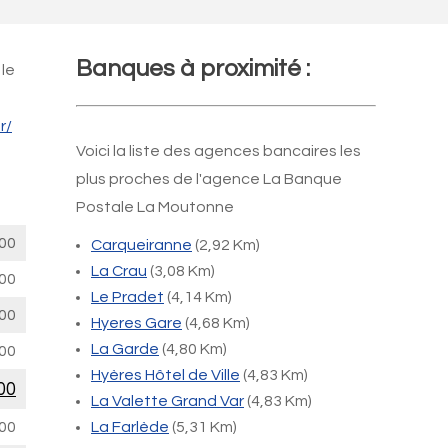
Banques à proximité :
 le
r/
Voici la liste des agences bancaires les
plus proches de l'agence La Banque
Postale La Moutonne
00
Carqueiranne
(2,92 Km)
La Crau
(3,08 Km)
00
Le Pradet
(4,14 Km)
00
Hyeres Gare
(4,68 Km)
La Garde
(4,80 Km)
00
Hyères Hôtel de Ville
(4,83 Km)
00
La Valette Grand Var
(4,83 Km)
00
La Farlède
(5,31 Km)