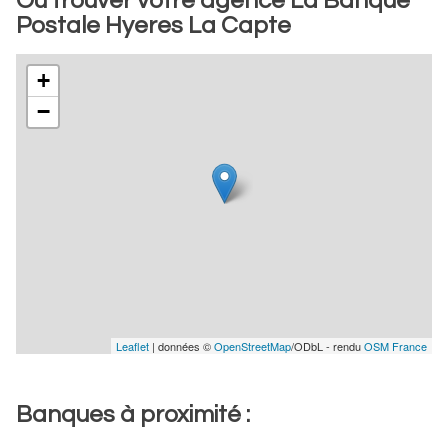
Où trouver votre agence La Banque
Postale Hyeres La Capte
+
−
Leaflet
| données ©
OpenStreetMap
/ODbL - rendu
OSM France
Banques à proximité :