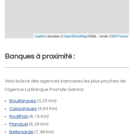
Leaflet
| données ©
OpenStreetMap
/ODbL - rendu
OSM France
Banques à proximité :
Voici la liste des agences bancaires les plus proches de
l'agence La Banque Postale Garons
Bouillargues
(3,25 Km)
Caissargues
(4,64 Km)
Rodilhan
(6,15 Km)
Manduel
(6,39 Km)
Bellegarde
(7,48 Km)