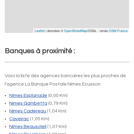
Leaflet
| données ©
OpenStreetMap
/ODbL - rendu
OSM France
Banques à proximité :
Voici la liste des agences bancaires les plus proches de
l'agence La Banque Postale Nîmes Ecusson
Nîmes Esplanade
(0,00 Km)
Nimes Gambetta
(0,79 Km)
Nîmes Cadereau
(1,04 Km)
Caveirac
(1,05 Km)
Nîmes Beausoleil
(1,07 Km)