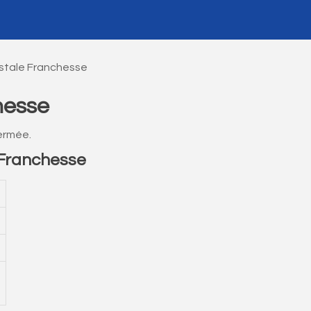
stale Franchesse
hesse
ermée.
Franchesse