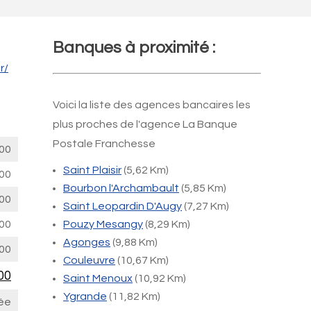
Banques à proximité :
r/
Voici la liste des agences bancaires les
plus proches de l'agence La Banque
Postale Franchesse
00
Saint Plaisir
(5,62 Km)
00
Bourbon l'Archambault
(5,85 Km)
00
Saint Leopardin D'Augy
(7,27 Km)
00
Pouzy Mesangy
(8,29 Km)
Agonges
(9,88 Km)
00
Couleuvre
(10,67 Km)
00
Saint Menoux
(10,92 Km)
Ygrande
(11,82 Km)
ée