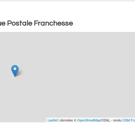
ue Postale Franchesse
Leaflet
| données ©
OpenStreetMap
/ODbL - rendu
OSM Fr