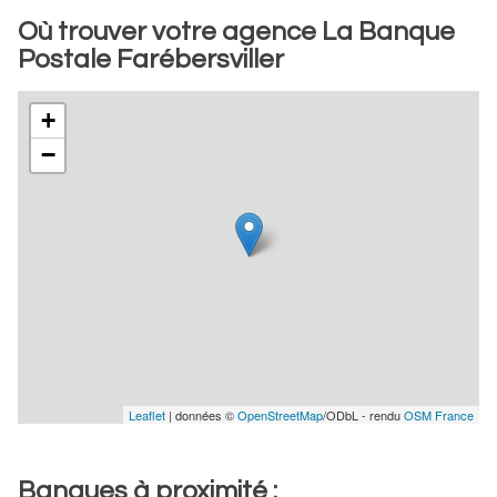
Où trouver votre agence La Banque
Postale Farébersviller
+
−
Leaflet
| données ©
OpenStreetMap
/ODbL - rendu
OSM France
Banques à proximité :