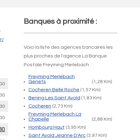
Banques à proximité :
.
r/
Voici la liste des agences bancaires les
plus proches de l'agence La Banque
Postale Freyming Merlebach
Freyming Merlebach
Genets
(1,28 Km)
00
Cocheren Belle Roche
(1,57 Km)
30
Bening Les Saint Avold
(1,83 Km)
Cocheren
(2,73 Km)
30
Freyming Merlebach La
30
Chapelle
(2,88 Km)
Hombourg Haut
(3,95 Km)
30
Saint Avold Jeanne D'Arc
(3,97 Km)