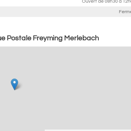
Ouvert de
08h30 à 12h
Ferm
ue Postale Freyming Merlebach