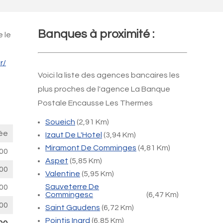
Banques à proximité :
 le
r/
Voici la liste des agences bancaires les
plus proches de l'agence La Banque
Postale Encausse Les Thermes
Soueich
(2,91 Km)
ée
Izaut De L'Hotel
(3,94 Km)
Miramont De Comminges
(4,81 Km)
00
Aspet
(5,85 Km)
00
Valentine
(5,95 Km)
Sauveterre De
00
Commingesc
(6,47 Km)
00
Saint Gaudens
(6,72 Km)
Pointis Inard
(6,85 Km)