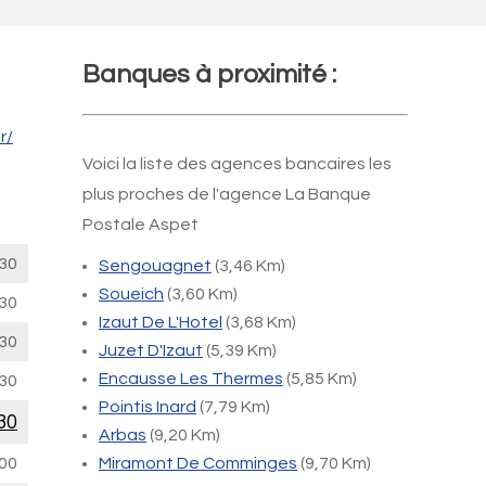
Banques à proximité :
r/
Voici la liste des agences bancaires les
plus proches de l'agence La Banque
Postale Aspet
30
Sengouagnet
(3,46 Km)
Soueich
(3,60 Km)
30
Izaut De L'Hotel
(3,68 Km)
30
Juzet D'Izaut
(5,39 Km)
Encausse Les Thermes
(5,85 Km)
30
Pointis Inard
(7,79 Km)
30
Arbas
(9,20 Km)
00
Miramont De Comminges
(9,70 Km)