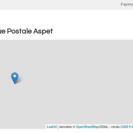
Ferm
ue Postale Aspet
Leaflet
| données ©
OpenStreetMap
/ODbL - rendu
OSM Fr