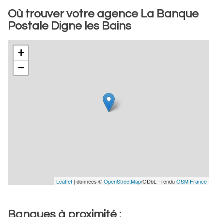
Où trouver votre agence La Banque
Postale Digne les Bains
+
−
Leaflet
| données ©
OpenStreetMap
/ODbL - rendu
OSM France
Banques à proximité :