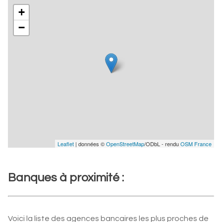
+
−
Leaflet
| données ©
OpenStreetMap
/ODbL - rendu
OSM France
Banques à proximité :
Voici la liste des agences bancaires les plus proches de