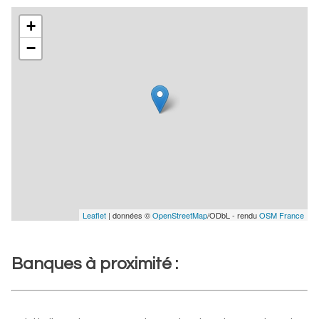
+
−
Leaflet
| données ©
OpenStreetMap
/ODbL - rendu
OSM France
Banques à proximité :