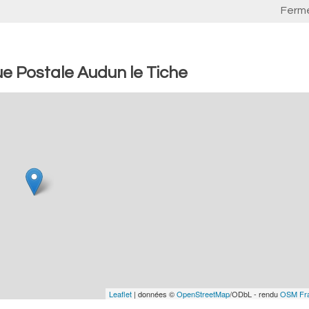
Ferm
e Postale Audun le Tiche
Leaflet
| données ©
OpenStreetMap
/ODbL - rendu
OSM Fr