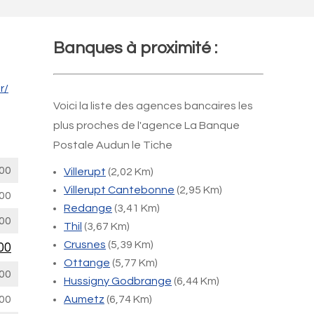
Banques à proximité :
r/
Voici la liste des agences bancaires les
plus proches de l'agence La Banque
Postale Audun le Tiche
00
Villerupt
(2,02 Km)
Villerupt Cantebonne
(2,95 Km)
00
Redange
(3,41 Km)
00
Thil
(3,67 Km)
Crusnes
(5,39 Km)
00
Ottange
(5,77 Km)
00
Hussigny Godbrange
(6,44 Km)
00
Aumetz
(6,74 Km)