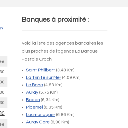
Banques à proximité :
r/
Voici la liste des agences bancaires les
plus proches de l'agence La Banque
Postale Crach
ée
Saint Philibert
(3,48 Km)
30
La Trinité sur Mer
(4,09 Km)
30
Le Bono
(4,83 Km)
30
Auray
(5,75 Km)
Baden
(6,34 Km)
30
Ploemel
(6,35 Km)
30
Locmariaquer
(6,86 Km)
Auray Gare
(6,90 Km)
ée