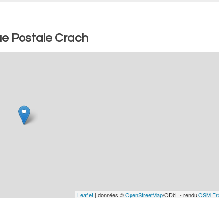
ue Postale Crach
Leaflet
| données ©
OpenStreetMap
/ODbL - rendu
OSM Fr