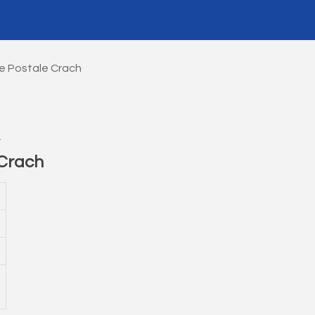
e Postale Crach
.
Crach