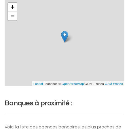
+
−
Leaflet
| données ©
OpenStreetMap
/ODbL - rendu
OSM France
Banques à proximité :
Voici la liste des agences bancaires les plus proches de