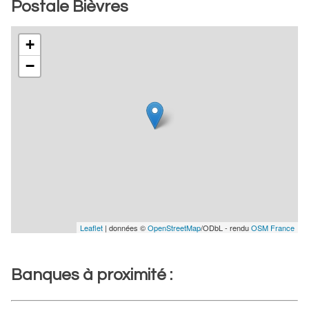
Postale Bièvres
+
−
Leaflet
| données ©
OpenStreetMap
/ODbL - rendu
OSM France
Banques à proximité :