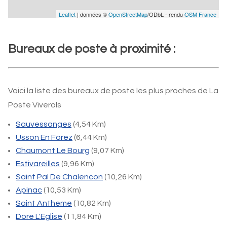
Leaflet
| données ©
OpenStreetMap
/ODbL - rendu
OSM France
Bureaux de poste à proximité :
Voici la liste des bureaux de poste les plus proches de La
Poste Viverols
Sauvessanges
(4,54 Km)
Usson En Forez
(6,44 Km)
Chaumont Le Bourg
(9,07 Km)
Estivareilles
(9,96 Km)
Saint Pal De Chalencon
(10,26 Km)
Apinac
(10,53 Km)
Saint Antheme
(10,82 Km)
Dore L'Eglise
(11,84 Km)