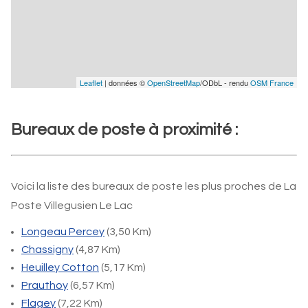
Leaflet
| données ©
OpenStreetMap
/ODbL - rendu
OSM France
Bureaux de poste à proximité :
Voici la liste des bureaux de poste les plus proches de La
Poste Villegusien Le Lac
Longeau Percey
(3,50 Km)
Chassigny
(4,87 Km)
Heuilley Cotton
(5,17 Km)
Prauthoy
(6,57 Km)
Flagey
(7,22 Km)