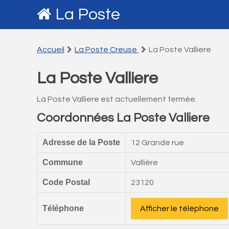
La Poste
Accueil
La Poste Creuse
La Poste Valliere
La Poste Valliere
La Poste Valliere est actuellement fermée.
Coordonnées La Poste Valliere
Adresse de la Poste
12 Grande rue
Commune
Vallière
Code Postal
23120
Téléphone
Afficher le téléphone