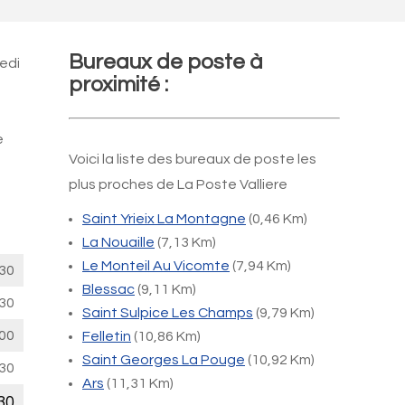
Bureaux de poste à
edi
proximité :
e
Voici la liste des bureaux de poste les
plus proches de La Poste Valliere
Saint Yrieix La Montagne
(0,46 Km)
La Nouaille
(7,13 Km)
Le Monteil Au Vicomte
(7,94 Km)
30
Blessac
(9,11 Km)
30
Saint Sulpice Les Champs
(9,79 Km)
00
Felletin
(10,86 Km)
Saint Georges La Pouge
(10,92 Km)
30
Ars
(11,31 Km)
30