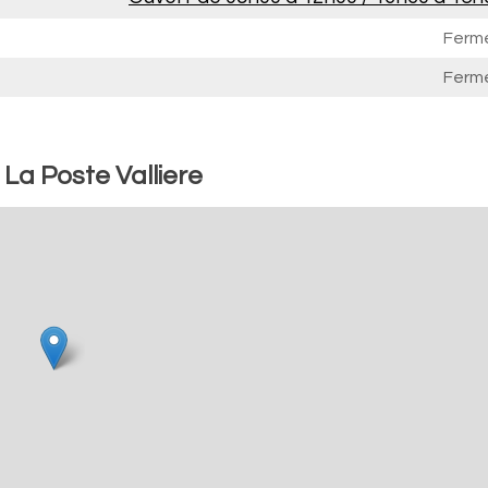
Ferm
Ferm
 La Poste Valliere