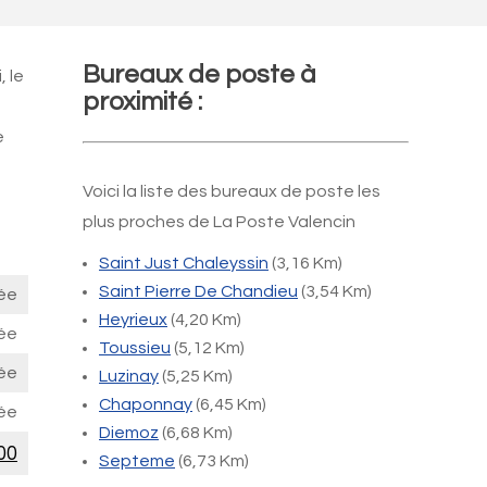
Bureaux de poste à
, le
proximité :
e
Voici la liste des bureaux de poste les
plus proches de La Poste Valencin
Saint Just Chaleyssin
(3,16 Km)
Saint Pierre De Chandieu
(3,54 Km)
ée
Heyrieux
(4,20 Km)
ée
Toussieu
(5,12 Km)
ée
Luzinay
(5,25 Km)
Chaponnay
(6,45 Km)
ée
Diemoz
(6,68 Km)
00
Septeme
(6,73 Km)