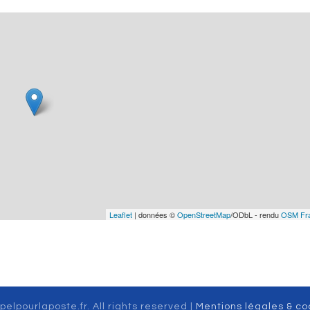
Leaflet
| données ©
OpenStreetMap
/ODbL - rendu
OSM Fr
pelpourlaposte.fr. All rights reserved |
Mentions légales & co