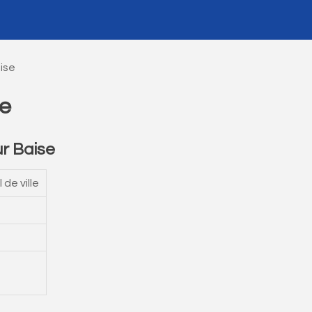
ise
se
r Baise
 de ville