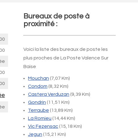
Bureaux de poste à
proximité :
00
Voici la liste des bureaux de poste les
00
plus proches de La Poste Valence Sur
ée
Baise
00
Mouchan
(7,07 Km)
00
Condom
(8,32 Km)
Castera Verduzan
(9,39 Km)
ée
Gondrin
(11,51 Km)
ée
Terraube
(13,89 Km)
La Romieu
(14,44 Km)
Vic Fezensac
(15,18 Km)
Jegun
(15,21 Km)