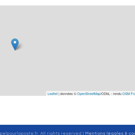
Leaflet
| données ©
OpenStreetMap
/ODbL - rendu
OSM Fr
pelpourlaposte.fr. All rights reserved |
Mentions légales & co