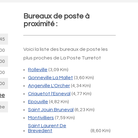
Bureaux de poste à
proximité :
45
Voici la liste des bureaux de poste les
00
plus proches de La Poste Turretot
00
Rolleville
(3,09 Km)
00
Gonneville La Mallet
(3,60 Km)
00
Angerville L'Orcher
(4,34 Km)
Criquetot l'Esneval
(4,77 Km)
ée
Epouville
(4,82 Km)
ée
Saint Jouin Bruneval
(6,23 Km)
Montivilliers
(7,59 Km)
Saint Laurent De
Brevedent
(8,60 Km)