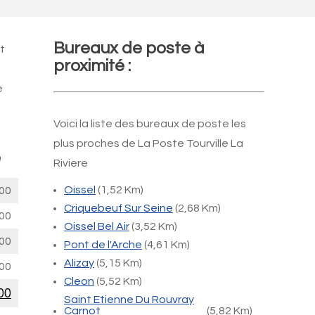
Bureaux de poste à
t
proximité :
e
Voici la liste des bureaux de poste les
plus proches de La Poste Tourville La
e
Riviere
Oissel
(1,52 Km)
00
Criquebeuf Sur Seine
(2,68 Km)
00
Oissel Bel Air
(3,52 Km)
00
Pont de l'Arche
(4,61 Km)
Alizay
(5,15 Km)
00
Cleon
(5,52 Km)
00
Saint Etienne Du Rouvray
Carnot
(5,82 Km)