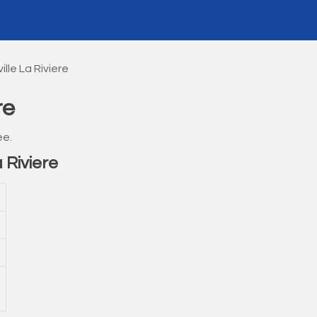
lle La Riviere
re
ée.
 Riviere