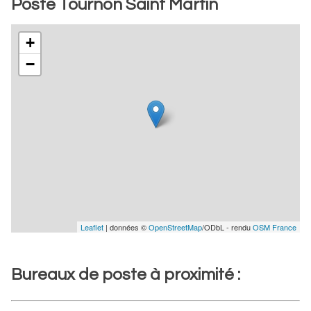
Poste Tournon Saint Martin
+
−
Leaflet
| données ©
OpenStreetMap
/ODbL - rendu
OSM France
Bureaux de poste à proximité :