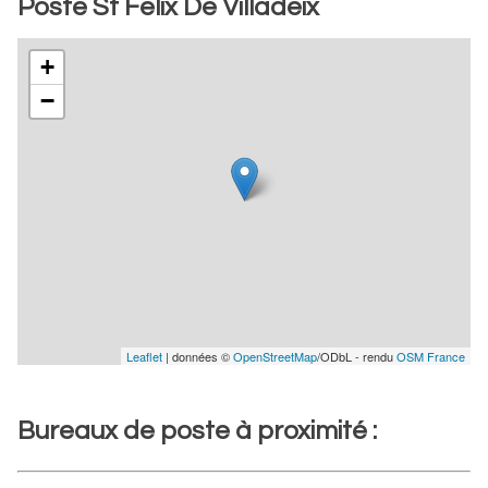
Poste St Felix De Villadeix
+
−
Leaflet
| données ©
OpenStreetMap
/ODbL - rendu
OSM France
Bureaux de poste à proximité :