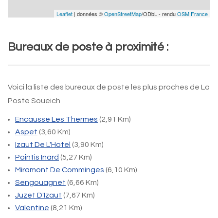
Leaflet
| données ©
OpenStreetMap
/ODbL - rendu
OSM France
Bureaux de poste à proximité :
Voici la liste des bureaux de poste les plus proches de La
Poste Soueich
Encausse Les Thermes
(2,91 Km)
Aspet
(3,60 Km)
Izaut De L'Hotel
(3,90 Km)
Pointis Inard
(5,27 Km)
Miramont De Comminges
(6,10 Km)
Sengouagnet
(6,66 Km)
Juzet D'Izaut
(7,67 Km)
Valentine
(8,21 Km)