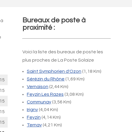
Bureaux de poste à
 à
proximité :
e
Voici la liste des bureaux de poste les
plus proches de La Poste Solaize
Saint Symphorien d'Ozon
(1,18 Km)
Sérézin du Rhône
(1,69 Km)
15
Vernaison
(2,44 Km)
15
Feyzin Les Razes
(3,08 Km)
15
Communay
(3,56 Km)
Irigny
(4,04 Km)
15
Feyzin
(4,14 Km)
15
Ternay
(4,21 Km)