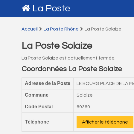
La Poste
Accueil
La Poste Rhône
La Poste Solaize
La Poste Solaize
La Poste Solaize est actuellement fermée.
Coordonnées La Poste Solaize
Adresse de la Poste
LE BOURG PLACE DE LA MA
Commune
Solaize
Code Postal
69360
Téléphone
Afficher le téléphone