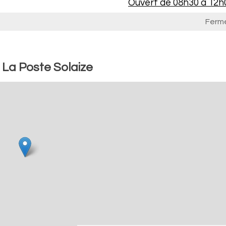
Ouvert de
08h30 à 12h
Ferm
 La Poste Solaize