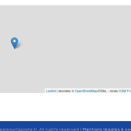
Leaflet
| données ©
OpenStreetMap
/ODbL - rendu
OSM Fr
pelpourlaposte.fr. All rights reserved |
Mentions légales & co