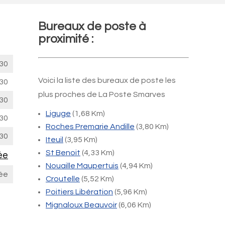
Bureaux de poste à
proximité :
30
Voici la liste des bureaux de poste les
30
plus proches de La Poste Smarves
30
Liguge
(1,68 Km)
30
Roches Premarie Andille
(3,80 Km)
30
Iteuil
(3,95 Km)
St Benoit
(4,33 Km)
ée
Nouaille Maupertuis
(4,94 Km)
ée
Croutelle
(5,52 Km)
Poitiers Libération
(5,96 Km)
Mignaloux Beauvoir
(6,06 Km)