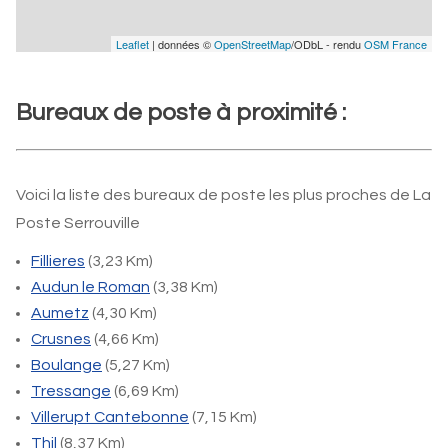
Leaflet
| données ©
OpenStreetMap
/ODbL - rendu
OSM France
Bureaux de poste à proximité :
Voici la liste des bureaux de poste les plus proches de La
Poste Serrouville
Fillieres
(3,23 Km)
Audun le Roman
(3,38 Km)
Aumetz
(4,30 Km)
Crusnes
(4,66 Km)
Boulange
(5,27 Km)
Tressange
(6,69 Km)
Villerupt Cantebonne
(7,15 Km)
Thil
(8,37 Km)