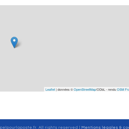
Leaflet
| données ©
OpenStreetMap
/ODbL - rendu
OSM Fr
pelpourlaposte.fr. All rights reserved |
Mentions légales & co