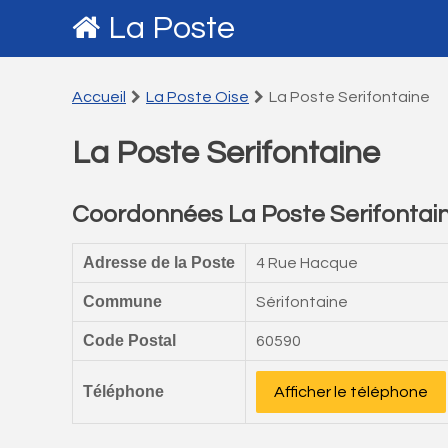
La Poste
Accueil
La Poste Oise
La Poste Serifontaine
La Poste Serifontaine
Coordonnées La Poste Serifontai
Adresse de la Poste
4 Rue Hacque
Commune
Sérifontaine
Code Postal
60590
Téléphone
Afficher le téléphone