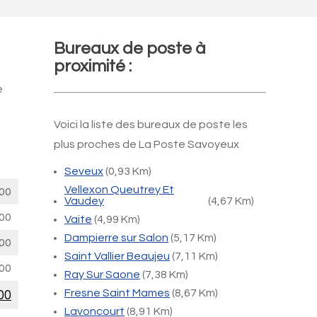
Bureaux de poste à
proximité :
e
Voici la liste des bureaux de poste les
plus proches de La Poste Savoyeux
Seveux
(0,93 Km)
Vellexon Queutrey Et
00
Vaudey
(4,67 Km)
00
Vaite
(4,99 Km)
Dampierre sur Salon
(5,17 Km)
00
Saint Vallier Beaujeu
(7,11 Km)
00
Ray Sur Saone
(7,38 Km)
Fresne Saint Mames
(8,67 Km)
00
Lavoncourt
(8,91 Km)