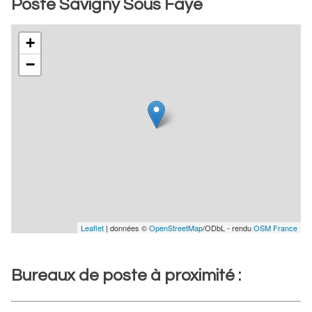
Poste Savigny Sous Faye
+
−
Leaflet
| données ©
OpenStreetMap
/ODbL - rendu
OSM France
Bureaux de poste à proximité :