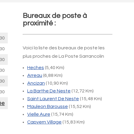
Bureaux de poste à
proximité :
30
Voici la liste des bureaux de poste les
30
plus proches de La Poste Sarrancolin
30
Heches
(5,40 Km)
30
Arreau
(6,88 Km)
30
Ancizan
(10,90 Km)
La Barthe De Neste
(12,72 Km)
30
Saint Laurent De Neste
(15,48 Km)
ée
Mauleon Barousse
(15,52 Km)
Vielle Aure
(15,74 Km)
Capvern Village
(15,83 Km)