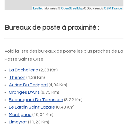
Leaflet
| données ©
OpenStreetMap
/ODbL - rendu
OSM France
Bureaux de poste à proximité :
Voici la liste des bureaux de poste les plus proches de La
Poste Sainte Orse
La Bachellerie
(2,38 Km)
Thenon
(4,28 Km)
Auriac Du Perigord
(4,94 Km)
Granges D'Ans
(6,75 Km)
Beauregard De Terrasson
(8,22 Km)
Le Lardin Saint Lazare
(8,43 Km)
Montignac
(10,04 Km)
Limeyrat
(11,23 Km)